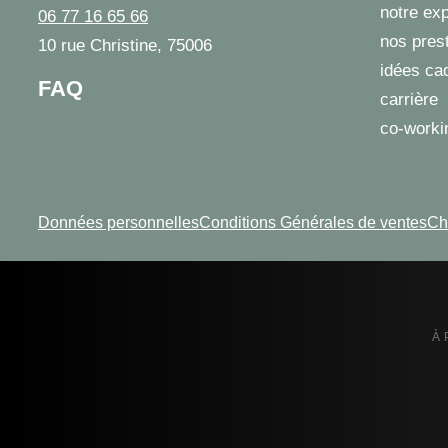
notre exp
06 77 16 65 66
nos pres
10 rue Christine, 75006
idées ca
FAQ
carrière
co-worki
Données personnelles
Conditions Générales de ventes
Ch
À