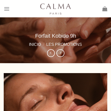
Saltar
al
contenido
Forfait Kobido 9h
INICIO
/
LES PROMOTIONS