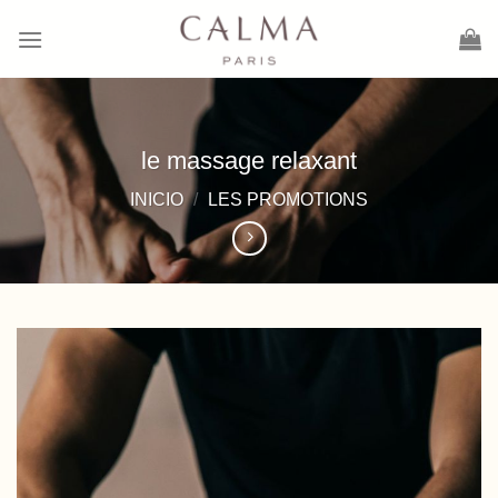
Saltar
al
contenido
le massage relaxant
INICIO
/
LES PROMOTIONS