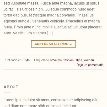
sed vulputate massa. Fusce ante magna, iaculis ut purus
ut, facilisis ultrices nibh. Quisque commodo nunc eget
tortor dapibus, et tristique magna convallis. Phasellus
egestas nunc eu venenatis vehicula. Phasellus et magna
nulla. Proin ante nunc, mollis a lectus ac, volutpat placerat
ante. Vestibulum sit amet […]
CONTINUAR LEYENDO
→
Publicado en
Style
|
Etiquetado
brooklyn
,
fashion
,
style
,
women
Deje un comentario
ABOUT
Lorem ipsum dolor sit amet, consectetuer adipiscing elit,
sed diam nonummy nibh euismod tincidunt.